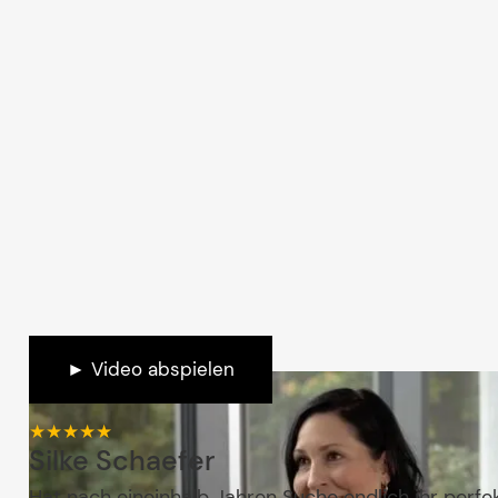
► Video abspielen
★★★★★
Silke Schaefer
Hat nach eineinhalb Jahren Suche endlich ihr perfe