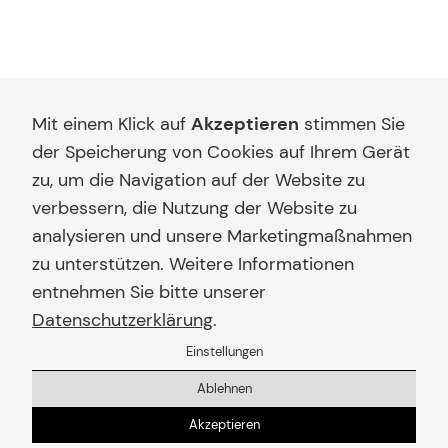
Einstellungen
Zum Hauptinhalt springen
Mit einem Klick auf
Akzeptieren
stimmen Sie
Immobilienmakler Saarland
der Speicherung von Cookies auf Ihrem Gerät
Voltmer
zu, um die Navigation auf der Website zu
Immobilien & Beratung
verbessern, die Nutzung der Website zu
analysieren und unsere Marketingmaßnahmen
Ihr Immobilienmakler
zu unterstützen. Weitere Informationen
im Saarland
entnehmen Sie bitte unserer
Datenschutzerklärung
.
Voltmer Immobilien ist Ihr kompetenter
Einstellungen
Immobilienmakler im Saarland. Wir sind Ihr
Ablehnen
Fachmann für Immobilienverkauf,
Akzeptieren
Immobilienbewertung, Vermietung und