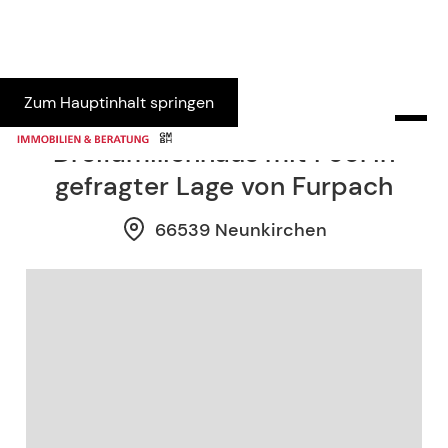
Zum Hauptinhalt springen
Teilrenoviertes Zwei- bis
Dreifamilienhaus mit Pool in
gefragter Lage von Furpach
66539 Neunkirchen