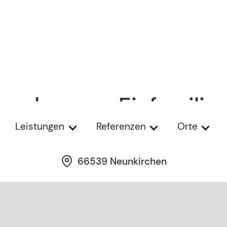
g gelegenes Einfamilie
mit Pool in Furpach
Leistungen
Referenzen
Orte
66539 Neunkirchen