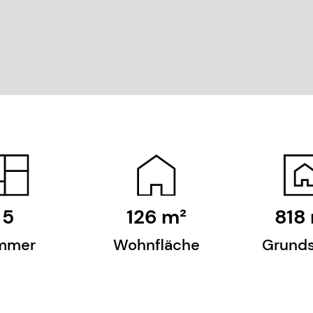
5
126
m²
818
mmer
Wohnfläche
Grund