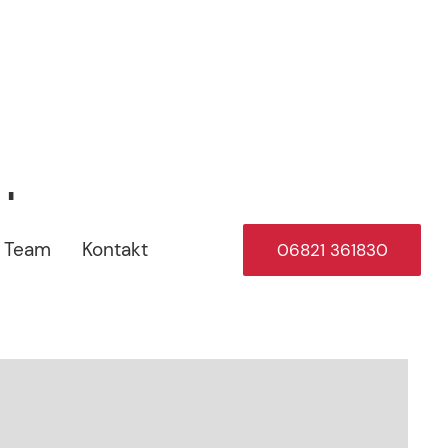
nhaus
Team
Kontakt
06821 361830