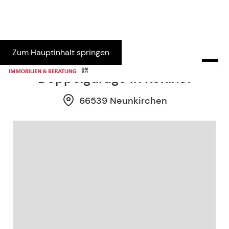
Zum Hauptinhalt springen
Gepflegtes Einfamilienhaus mit
Doppelgarage in Kohlhof
66539 Neunkirchen