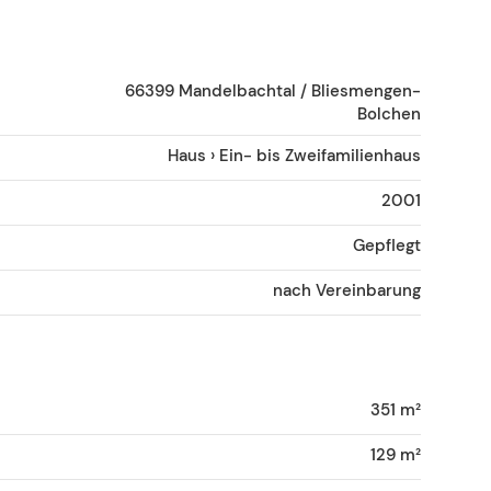
66399
Mandelbachtal / Bliesmengen-
Bolchen
Haus
›
Ein- bis Zweifamilienhaus
2001
Gepflegt
nach Vereinbarung
351 m²
129 m²