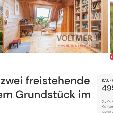
zwei freistehende
KAUF
49
ßem Grundstück im
3,57% K
Kaufver
provisi