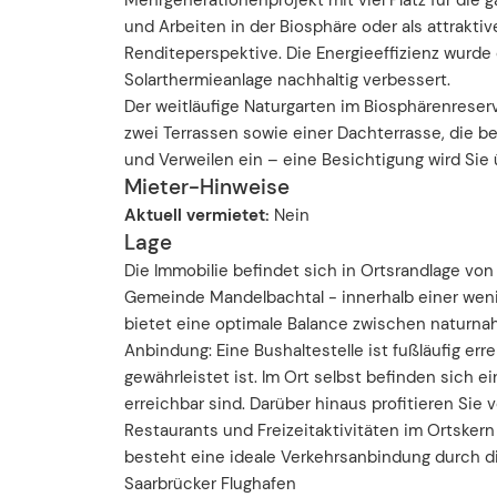
Mehrgenerationenprojekt mit viel Platz für die 
und Arbeiten in der Biosphäre oder als attrakti
Renditeperspektive. Die Energieeffizienz wurde
Solarthermieanlage nachhaltig verbessert.
Der weitläufige Naturgarten im Biosphärenreserv
zwei Terrassen sowie einer Dachterrasse, die 
und Verweilen ein – eine Besichtigung wird Sie
Mieter-Hinweise
Aktuell vermietet:
Nein
Lage
Die Immobilie befindet sich in Ortsrandlage vo
Gemeinde Mandelbachtal - innerhalb einer weni
bietet eine optimale Balance zwischen naturn
Anbindung: Eine Bushaltestelle ist fußläufig er
gewährleistet ist. Im Ort selbst befinden sich 
erreichbar sind. Darüber hinaus profitieren Si
Restaurants und Freizeitaktivitäten im Ortsker
besteht eine ideale Verkehrsanbindung durch d
Saarbrücker Flughafen