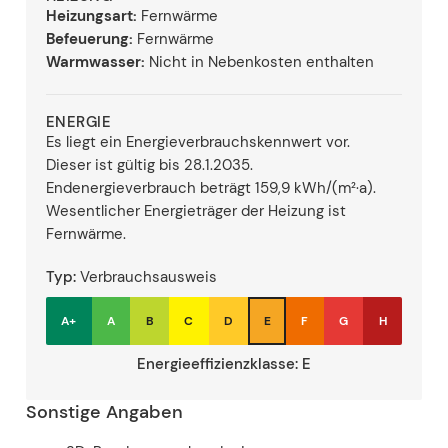
Heizungsart:
Fernwärme
Befeuerung:
Fernwärme
Warmwasser:
Nicht in Nebenkosten enthalten
ENERGIE
Es liegt ein Energieverbrauchskennwert vor.
Dieser ist gültig bis 28.1.2035.
Endenergieverbrauch beträgt 159,9 kWh/(m²·a).
Wesentlicher Energieträger der Heizung ist
Fernwärme.
Typ:
Verbrauchsausweis
A+
A
B
C
D
E
F
G
H
Energieeffizienzklasse:
E
Sonstige Angaben