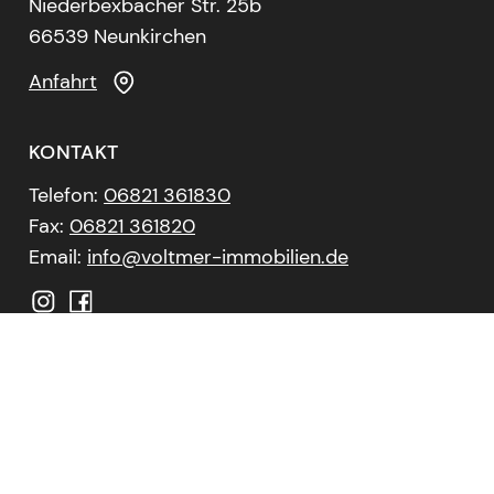
Niederbexbacher Str. 25b
66539 Neunkirchen
Anfahrt
KONTAKT
Telefon:
06821 361830
Fax:
06821 361820
Email:
info@voltmer-immobilien.de
Copyright ©
2026 Voltmer Immobilien und
Beratung GmbH. Alle Rechte Vorbehalten.
Datenschutzerklärung