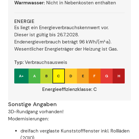
Warmwasser:
Nicht in Nebenkosten enthalten
ENERGIE
Es liegt ein Energieverbrauchskennwert vor.
Dieser ist gültig bis 26.7.2028.
Endenergieverbrauch beträgt 96 kWh/(m²·a).
Wesentlicher Energieträger der Heizung ist Gas.
Typ:
Verbrauchsausweis
A+
A
B
C
D
E
F
G
H
Energieeffizienzklasse:
C
Sonstige Angaben
3D-Rundgang vorhanden!
Modernisierungen:
dreifach verglaste Kunststofffenster inkl. Rollläden
(2010)