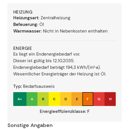
HEIZUNG
Heizungsart:
Zentralheizung
Befeuerung:
Öl
Warmwasser:
Nicht in Nebenkosten enthalten
ENERGIE
Es liegt ein Endenergiebedarf vor.
Dieser ist gültig bis 12.10.2035.
Endenergiebedarf beträgt 194,3 kWh/(m²·a).
Wesentlicher Energieträger der Heizung ist Öl.
Typ:
Bedarfsausweis
A+
A
B
C
D
E
F
G
H
Energieeffizienzklasse:
F
Sonstige Angaben