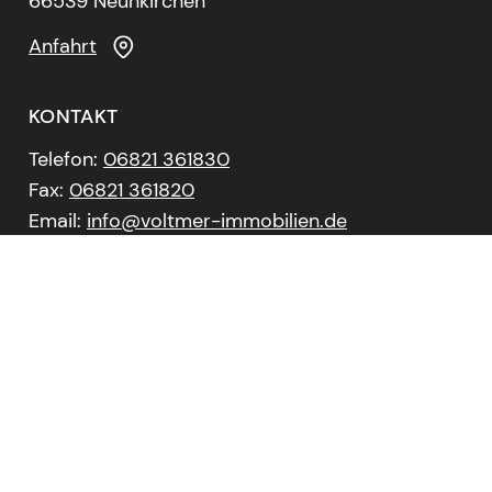
66539 Neunkirchen
Anfahrt
KONTAKT
Telefon:
06821 361830
Fax:
06821 361820
Email:
info@voltmer-immobilien.de
Copyright ©
2026 Voltmer Immobilien und
Beratung GmbH. Alle Rechte Vorbehalten.
Datenschutzerklärung
Impressum