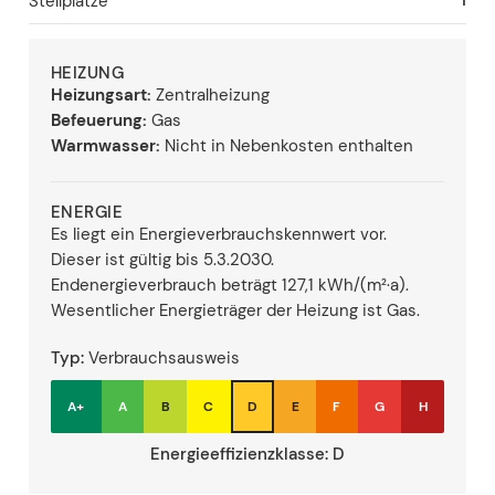
1
Stellplätze
HEIZUNG
Heizungsart:
Zentralheizung
Befeuerung:
Gas
Warmwasser:
Nicht in Nebenkosten enthalten
ENERGIE
Es liegt ein Energieverbrauchskennwert vor.
Dieser ist gültig bis 5.3.2030.
Endenergieverbrauch beträgt 127,1 kWh/(m²·a).
Wesentlicher Energieträger der Heizung ist Gas.
Typ:
Verbrauchsausweis
A+
A
B
C
D
E
F
G
H
Energieeffizienzklasse:
D